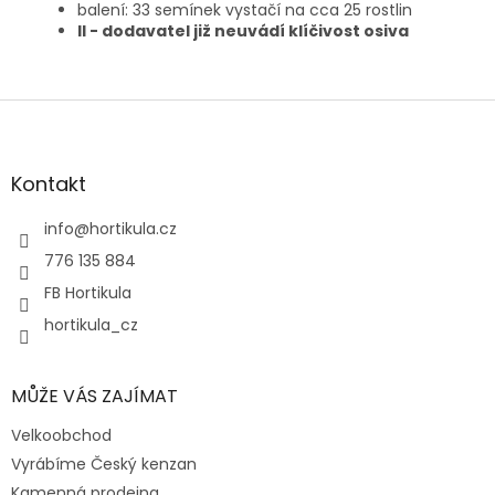
balení: 33 semínek vystačí na cca 25 rostlin
II - dodavatel již neuvádí klíčivost osiva
Z
á
p
a
Kontakt
t
í
info
@
hortikula.cz
776 135 884
FB Hortikula
hortikula_cz
MŮŽE VÁS ZAJÍMAT
Velkoobchod
Vyrábíme Český kenzan
Kamenná prodejna