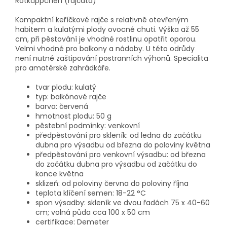
Rotkäppchen (rajčata)
Kompaktní keříčkové rajče s relativně otevřeným
habitem a kulatými plody ovocné chuti. Výška až 55
cm, při pěstování je vhodné rostlinu opatřit oporou.
Velmi vhodné pro balkony a nádoby. U této odrůdy
není nutné zaštipování postranních výhonů. Specialita
pro amatérské zahrádkáře.
tvar plodu: kulatý
typ: balkónové rajče
barva: červená
hmotnost plodu: 50 g
pěstební podmínky: venkovní
předpěstování pro skleník: od ledna do začátku
dubna pro výsadbu od března do poloviny května
předpěstování pro venkovní výsadbu: od března
do začátku dubna pro výsadbu od začátku do
konce května
sklizeň: od poloviny června do poloviny října
teplota klíčení semen: 18-22 °C
spon výsadby: skleník ve dvou řadách 75 x 40-60
cm; volná půda cca 100 x 50 cm
certifikace: Demeter