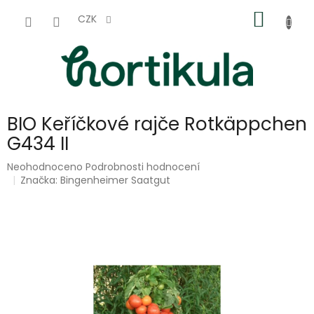
Přejít
NÁKUP
na
CZK
obsah
KOŠÍK
BIO Keříčkové rajče Rotkäppchen
G434 II
Průměrné
Neohodnoceno
Podrobnosti hodnocení
hodnocení
Značka:
Bingenheimer Saatgut
produktu
je
0,0
z
5
hvězdiček.