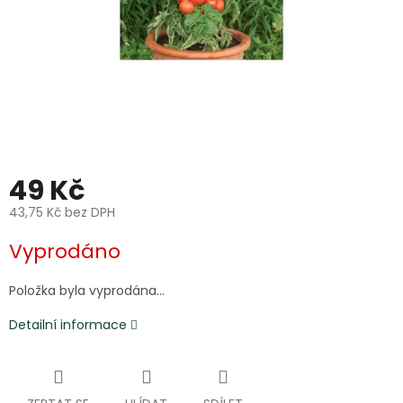
49 Kč
43,75 Kč bez DPH
Měrná
Vyprodáno
cena:
Položka byla vyprodána…
Detailní informace