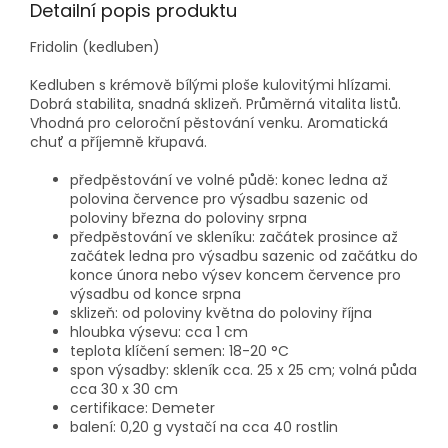
Detailní popis produktu
Fridolin (kedluben)
Kedluben s krémově bílými ploše kulovitými hlízami.
Dobrá stabilita, snadná sklizeň. Průměrná vitalita listů.
Vhodná pro celoroční pěstování venku. Aromatická
chuť a příjemně křupavá.
předpěstování ve volné půdě: konec ledna až
polovina července pro výsadbu sazenic od
poloviny března do poloviny srpna
předpěstování ve skleníku: začátek prosince až
začátek ledna pro výsadbu sazenic od začátku do
konce února nebo výsev koncem července pro
výsadbu od konce srpna
sklizeň: od poloviny května do poloviny října
hloubka výsevu: cca 1 cm
teplota klíčení semen: 18-20 °C
spon výsadby: skleník cca. 25 x 25 cm; volná půda
cca 30 x 30 cm
certifikace: Demeter
balení: 0,20 g vystačí na cca 40 rostlin