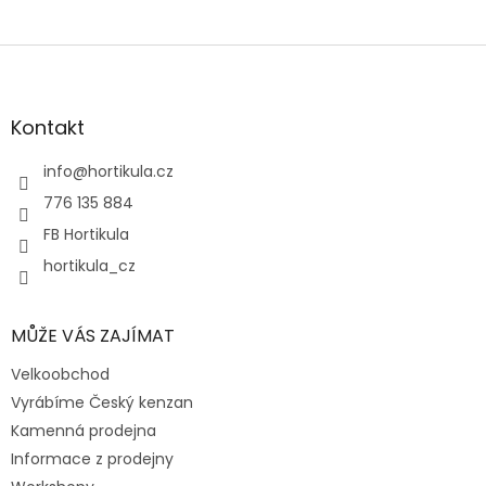
Z
á
p
a
Kontakt
t
í
info
@
hortikula.cz
776 135 884
FB Hortikula
hortikula_cz
MŮŽE VÁS ZAJÍMAT
Velkoobchod
Vyrábíme Český kenzan
Kamenná prodejna
Informace z prodejny