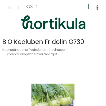
Přejít
NÁKUP
na
CZK
obsah
KOŠÍK
BIO Kedluben Fridolin G730
Průměrné
Neohodnoceno
Podrobnosti hodnocení
hodnocení
Značka:
Bingenheimer Saatgut
produktu
je
0,0
z
5
hvězdiček.