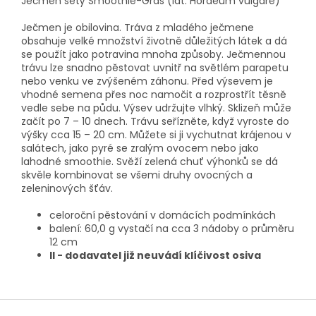
Ječmen setý Smoothie-Gras (lat. Hordeum vulgare)
Ječmen je obilovina. Tráva z mladého ječmene
obsahuje velké množství životně důležitých látek a dá
se použít jako potravina mnoha způsoby. Ječmennou
trávu lze snadno pěstovat uvnitř na světlém parapetu
nebo venku ve zvýšeném záhonu. Před výsevem je
vhodné semena přes noc namočit a rozprostřít těsně
vedle sebe na půdu. Výsev udržujte vlhký. Sklizeň může
začít po 7 – 10 dnech. Trávu seřízněte, když vyroste do
výšky cca 15 – 20 cm. Můžete si ji vychutnat krájenou v
salátech, jako pyré se zralým ovocem nebo jako
lahodné smoothie. Svěží zelená chuť výhonků se dá
skvěle kombinovat se všemi druhy ovocných a
zeleninových šťáv.
celoroční pěstování v domácích podmínkách
balení: 60,0 g vystačí na cca 3 nádoby o průměru
12 cm
II - dodavatel již neuvádí klíčivost osiva
Z