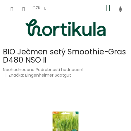
Přejít
NÁKUP
na
CZK
obsah
KOŠÍK
BIO Ječmen setý Smoothie-Gras
D480 NSO II
Průměrné
Neohodnoceno
Podrobnosti hodnocení
hodnocení
Značka:
Bingenheimer Saatgut
produktu
je
0,0
z
5
hvězdiček.