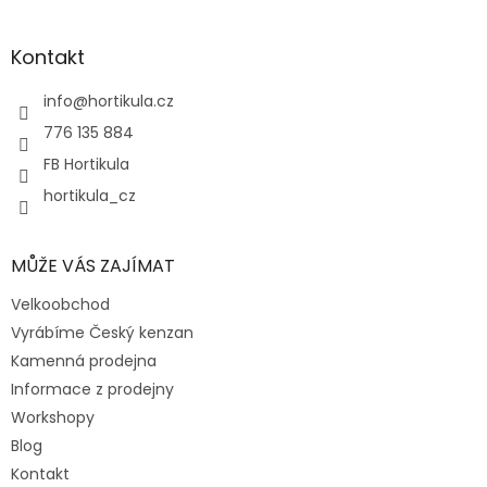
á
p
a
Kontakt
t
í
info
@
hortikula.cz
776 135 884
FB Hortikula
hortikula_cz
MŮŽE VÁS ZAJÍMAT
Velkoobchod
Vyrábíme Český kenzan
Kamenná prodejna
Informace z prodejny
Workshopy
Blog
Kontakt