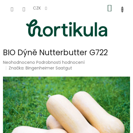
Přejít
NÁKUP
na
CZK
obsah
KOŠÍK
BIO Dýně Nutterbutter G722
Průměrné
Neohodnoceno
Podrobnosti hodnocení
hodnocení
Značka:
Bingenheimer Saatgut
produktu
je
0,0
z
5
hvězdiček.