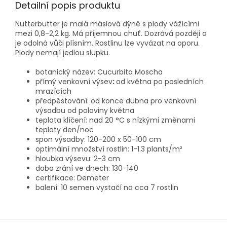
Detailní popis produktu
Nutterbutter je malá máslová dýně s plody vážícími
mezi 0,8-2,2 kg. Má příjemnou chuť. Dozrává později a
je odolná vůči plísním. Rostlinu lze vyvázat na oporu.
Plody nemají jedlou slupku.
botanický název: Cucurbita Moscha
přímý venkovní výsev
:
od května po posledních
mrazících
předpěstování: od konce dubna pro venkovní
výsadbu od poloviny května
teplota klíčení: nad
20 °C s nízkými změnami
teploty den/noc
spon výsadby: 120-200 x 50-100 cm
optimální množství rostlin: 1-1.3 plants/m²
hloubka výsevu: 2-3 cm
doba zrání ve dnech: 130-140
certifikace: Demeter
balení: 10 semen vystačí na cca 7 rostlin
Z