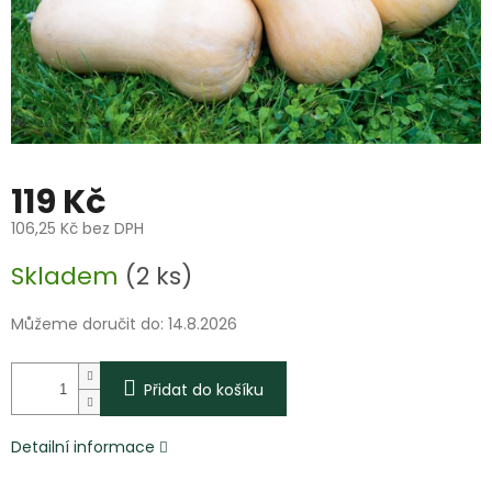
119 Kč
106,25 Kč bez DPH
Měrná
Skladem
(2 ks)
cena:
Můžeme doručit do:
14.8.2026
Přidat do košíku
Detailní informace