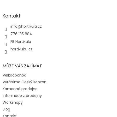
á
p
a
Kontakt
t
í
info
@
hortikula.cz
776 135 884
FB Hortikula
hortikula_cz
MŮŽE VÁS ZAJÍMAT
Velkoobchod
Vyrábíme Český kenzan
Kamenná prodejna
Informace z prodejny
Workshopy
Blog
Kontakt