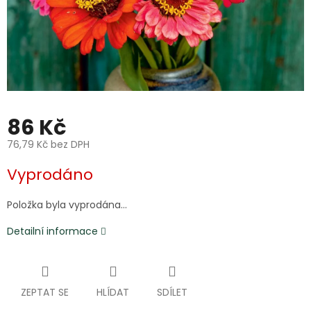
86 Kč
76,79 Kč bez DPH
Měrná
Vyprodáno
cena:
Položka byla vyprodána…
Detailní informace
ZEPTAT SE
HLÍDAT
SDÍLET