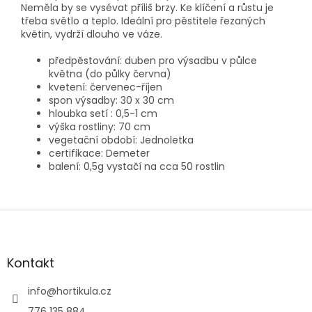
Neměla by se vysévat příliš brzy. Ke klíčení a růstu je
třeba světlo a teplo. Ideální pro pěstitele řezaných
květin, vydrží dlouho ve váze.
předpěstování: duben pro výsadbu v půlce
května (do půlky června)
kvetení: červenec-říjen
spon výsadby: 30 x 30 cm
hloubka setí : 0,5-1 cm
výška rostliny: 70 cm
vegetační období: Jednoletka
certifikace: Demeter
balení: 0,5g vystačí na cca 50 rostlin
Z
á
p
a
Kontakt
t
í
info
@
hortikula.cz
776 135 884