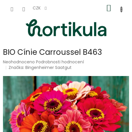
Přejít
NÁKUP
na
CZK
obsah
KOŠÍK
BIO Cínie Carroussel B463
Průměrné
Neohodnoceno
Podrobnosti hodnocení
hodnocení
Značka:
Bingenheimer Saatgut
produktu
je
0,0
z
5
hvězdiček.