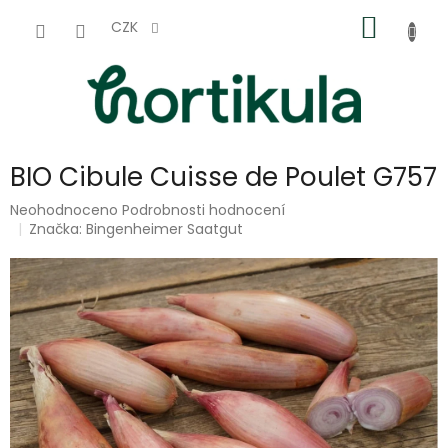
Přejít
NÁKUP
na
CZK
obsah
KOŠÍK
BIO Cibule Cuisse de Poulet G757
Průměrné
Neohodnoceno
Podrobnosti hodnocení
hodnocení
Značka:
Bingenheimer Saatgut
produktu
je
0,0
z
5
hvězdiček.