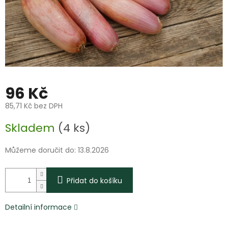
96 Kč
85,71 Kč bez DPH
Měrná
Skladem
(4 ks)
cena:
Můžeme doručit do:
13.8.2026
Přidat do košíku
Detailní informace