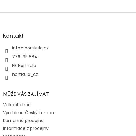
Z
á
p
a
Kontakt
t
í
info
@
hortikula.cz
776 135 884
FB Hortikula
hortikula_cz
MŮŽE VÁS ZAJÍMAT
Velkoobchod
Vyrábíme Český kenzan
Kamenná prodejna
Informace z prodejny