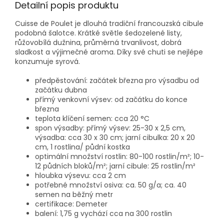
Detailní popis produktu
Cuisse de Poulet je dlouhá tradiční francouzská cibule
podobná šalotce. Krátké světle šedozelené listy,
růžovobílá dužnina, průměrná trvanlivost, dobrá
sladkost a výjimečné aroma. Díky své chuti se nejlépe
konzumuje syrová.
předpěstování: začátek března pro výsadbu od
začátku dubna
přímý venkovní výsev: od začátku do konce
března
teplota klíčení semen: cca 20 °C
spon výsadby: přímý výsev: 25-30 x 2,5 cm,
výsadba: cca 30 x 30 cm; jarní cibulka: 20 x 20
cm, 1 rostlina/ půdní kostka
optimální množství rostlin: 80-100 rostlin/m²; 10-
12 půdních bloků/m²; jarní cibule: 25 rostlin/m²
hloubka výsevu: cca 2 cm
potřebné množství osiva: ca. 50 g/a; ca. 40
semen na běžný metr
certifikace: Demeter
balení: 1,75 g vychází cca na 300 rostlin