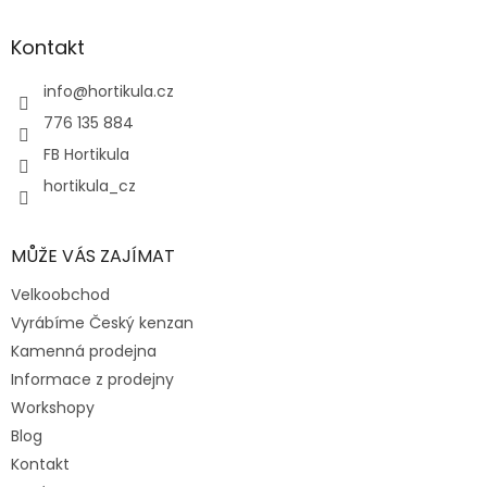
p
a
Kontakt
t
í
info
@
hortikula.cz
776 135 884
FB Hortikula
hortikula_cz
MŮŽE VÁS ZAJÍMAT
Velkoobchod
Vyrábíme Český kenzan
Kamenná prodejna
Informace z prodejny
Workshopy
Blog
Kontakt