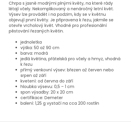
Chrpa s jasně modrými plnými květy, na které rády
létají včely. Nekomplikovaný a nenáročný letní květ.
Výsev lze provádět i na podzim, kdy se v květnu
objevují první květy. Je připravena k řezu, jakmile se
otevře vrcholový květ. Vhodné pro profesionální
pěstování řezaných květin.
jednoletka
výška: 50 až 90 cm
barva: modrá
jedlá květina, přátelská pro včely a hmyz, vhodná
k řezu
přímý venkovní výsev: březen až červen nebo
srpen až září
kvetení: od června do září
hloubka výsevu: 0,5 – 1 cm
spon výsadby: 20 x 20 cm
certifikace: Demeter
balení: 1,25 g vystačí na cca 200 rostlin
Z
á