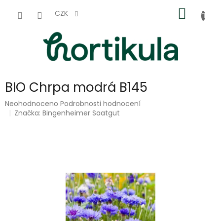
Přejít
NÁKUP
na
CZK
obsah
KOŠÍK
BIO Chrpa modrá B145
Průměrné
Neohodnoceno
Podrobnosti hodnocení
hodnocení
Značka:
Bingenheimer Saatgut
produktu
je
0,0
z
5
hvězdiček.