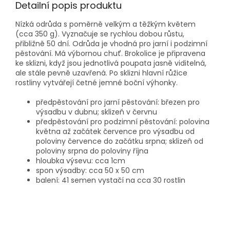
Detailní popis produktu
Nízká odrůda s poměrně velkým a těžkým květem
(cca 350 g). Vyznačuje se rychlou dobou růstu,
přibližně 50 dní. Odrůda je vhodná pro jarní i podzimní
pěstování. Má výbornou chuť. Brokolice je připravena
ke sklizni, když jsou jednotlivá poupata jasně viditelná,
ale stále pevně uzavřená. Po sklizni hlavní růžice
rostliny vytvářejí četné jemné boční výhonky.
předpěstování pro jarní pěstování: březen pro
výsadbu v dubnu; sklizeň v červnu
předpěstování pro podzimní pěstování: polovina
května až začátek července pro výsadbu od
poloviny července do začátku srpna; sklizeň od
poloviny srpna do poloviny října
hloubka výsevu: cca 1cm
spon výsadby: cca 50 x 50 cm
balení: 41 semen vystačí na cca 30 rostlin