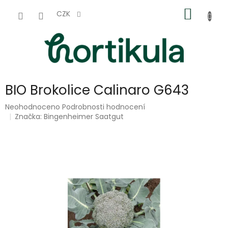
Přejít
NÁKUP
na
CZK
obsah
KOŠÍK
BIO Brokolice Calinaro G643
Průměrné
Neohodnoceno
Podrobnosti hodnocení
hodnocení
Značka:
Bingenheimer Saatgut
produktu
je
0,0
z
5
hvězdiček.