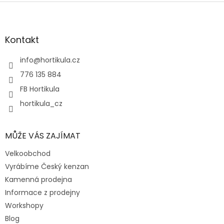
Z
á
p
a
Kontakt
t
í
info
@
hortikula.cz
776 135 884
FB Hortikula
hortikula_cz
MŮŽE VÁS ZAJÍMAT
Velkoobchod
Vyrábíme Český kenzan
Kamenná prodejna
Informace z prodejny
Workshopy
Blog