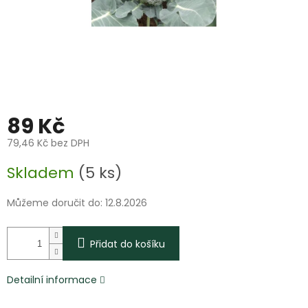
89 Kč
79,46 Kč bez DPH
Měrná
Skladem
(5 ks)
cena:
Můžeme doručit do:
12.8.2026
Přidat do košíku
Detailní informace