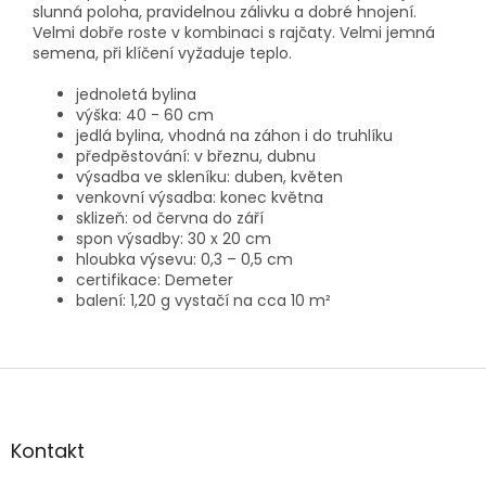
slunná poloha, pravidelnou zálivku a dobré hnojení.
Velmi dobře roste v kombinaci s rajčaty. Velmi jemná
semena, při klíčení vyžaduje teplo.
jednoletá bylina
výška: 40 - 60 cm
jedlá bylina, vhodná na záhon i do truhlíku
předpěstování: v březnu, dubnu
výsadba ve skleníku: duben, květen
venkovní výsadba: konec května
sklizeň: od června do září
spon výsadby: 30 x 20 cm
hloubka výsevu: 0,3 – 0,5 cm
certifikace: Demeter
balení: 1,20 g vystačí na cca 10 m²
Z
á
p
a
Kontakt
t