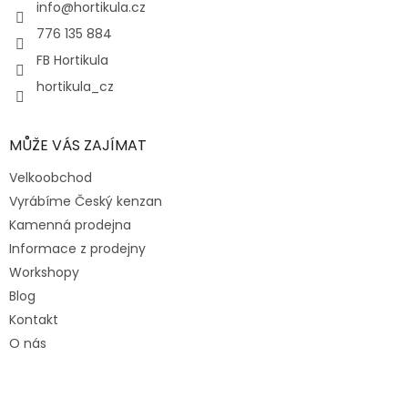
í
info
@
hortikula.cz
776 135 884
FB Hortikula
hortikula_cz
MŮŽE VÁS ZAJÍMAT
Velkoobchod
Vyrábíme Český kenzan
Kamenná prodejna
Informace z prodejny
Workshopy
Blog
Kontakt
O nás