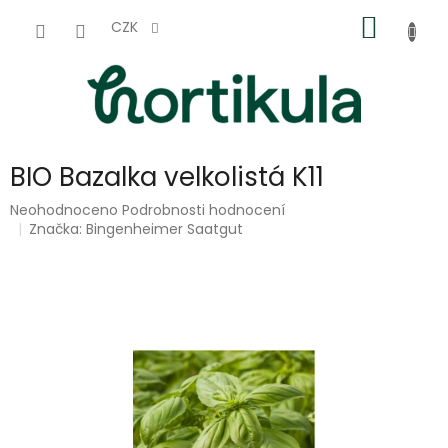
Přejít
NÁKUP
na
CZK
obsah
KOŠÍK
BIO Bazalka velkolistá K11
Průměrné
Neohodnoceno
Podrobnosti hodnocení
hodnocení
Značka:
Bingenheimer Saatgut
produktu
je
0,0
z
5
hvězdiček.