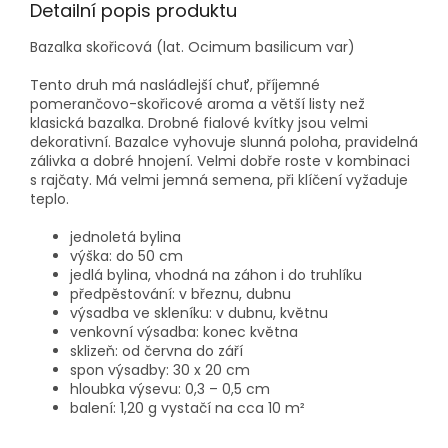
Detailní popis produktu
Bazalka skořicová (lat. Ocimum basilicum var)
Tento druh má nasládlejší chuť, příjemné
pomerančovo-skořicové aroma a větší listy než
klasická bazalka. Drobné fialové kvítky jsou velmi
dekorativní. Bazalce vyhovuje slunná poloha, pravidelná
zálivka a dobré hnojení. Velmi dobře roste v kombinaci
s rajčaty. Má velmi jemná semena, při klíčení vyžaduje
teplo.
jednoletá bylina
výška: do 50 cm
jedlá bylina, vhodná na záhon i do truhlíku
předpěstování: v březnu, dubnu
výsadba ve skleníku: v dubnu, květnu
venkovní výsadba: konec května
sklizeň: od června do září
spon výsadby: 30 x 20 cm
hloubka výsevu: 0,3 – 0,5 cm
balení: 1,20 g vystačí na cca 10 m²