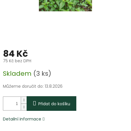
84 Kč
75 Kč bez DPH
Měrná
Skladem
(3 ks)
cena:
Můžeme doručit do:
13.8.2026
Přidat do košíku
Detailní informace