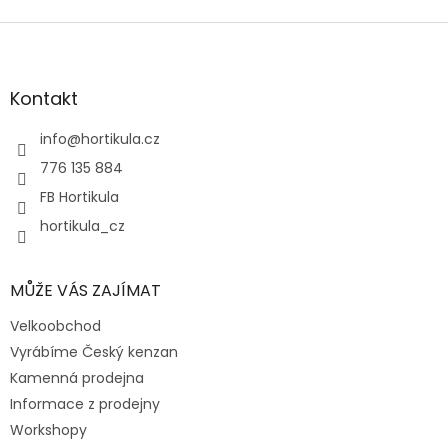
Z
á
p
a
Kontakt
t
í
info
@
hortikula.cz
776 135 884
FB Hortikula
hortikula_cz
MŮŽE VÁS ZAJÍMAT
Velkoobchod
Vyrábíme Český kenzan
Kamenná prodejna
Informace z prodejny
Workshopy