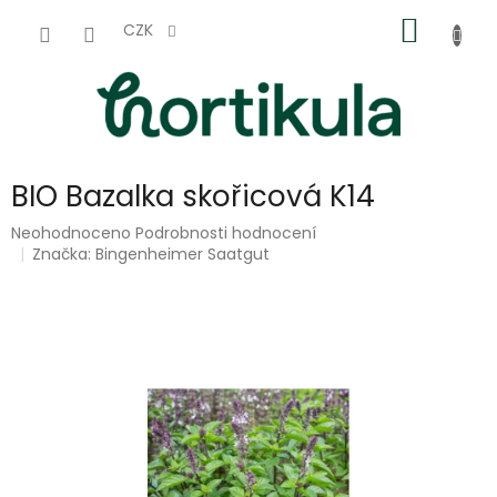
Přejít
NÁKUP
na
CZK
obsah
KOŠÍK
BIO Bazalka skořicová K14
Průměrné
Neohodnoceno
Podrobnosti hodnocení
hodnocení
Značka:
Bingenheimer Saatgut
produktu
je
0,0
z
5
hvězdiček.