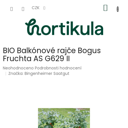
Přejít
NÁKUP
na
CZK
obsah
KOŠÍK
BIO Balkónové rajče Bogus
Fruchta AS G629 II
Průměrné
Neohodnoceno
Podrobnosti hodnocení
hodnocení
Značka:
Bingenheimer Saatgut
produktu
je
0,0
z
5
hvězdiček.