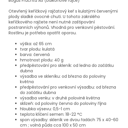
Bogus Fruchta AS (balkonové rajče)
Otevřený keříčkový rajčatový keř s kulatými červenými
plody sladké ovocné chuti. U tohoto zakrslého
keříčkového rajčete není nutné zaštipování
postranních výhonů. Vhodná pro venkovní pěstování.
Rostlinu je potřeba opatřit oporou.
výška: až 65 cm
tvar plodu: kulatá
barva: červená
hmotnost plodu: 40 g
předpěstování pro skleník: od ledna do začátku
dubna
výsadba ve skleníku: od března do poloviny
května
předpěstování pro venkovní výsadbu: od března
do začátku dubna
výsadba venku: v druhé polovině května
sklizeň: od poloviny června do poloviny října
hloubka výsevu: 0,5-1 cm
teplota klíčení semen: 18-22 °C
spon výsadby: skleník ve dvou řadách 75 x 40-60
cm ; volná půda cca 100 x 50 cm