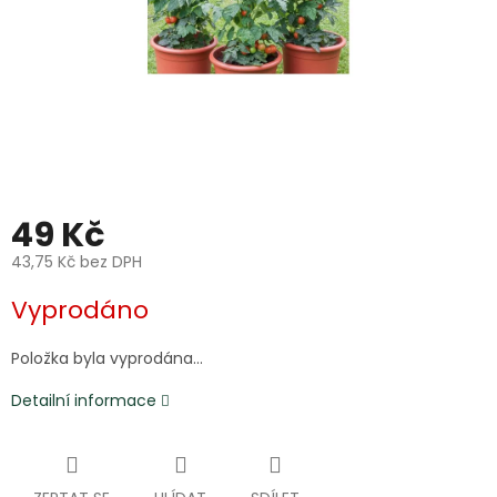
49 Kč
43,75 Kč bez DPH
Měrná
Vyprodáno
cena:
Položka byla vyprodána…
Detailní informace