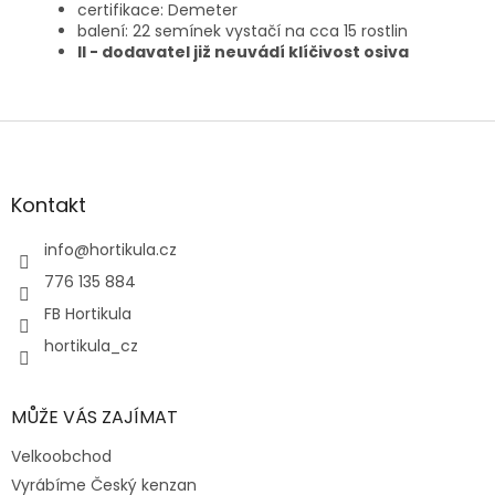
certifikace: Demeter
balení: 22 semínek vystačí na cca 15 rostlin
II - dodavatel již neuvádí klíčivost osiva
Z
á
p
a
Kontakt
t
í
info
@
hortikula.cz
776 135 884
FB Hortikula
hortikula_cz
MŮŽE VÁS ZAJÍMAT
Velkoobchod
Vyrábíme Český kenzan