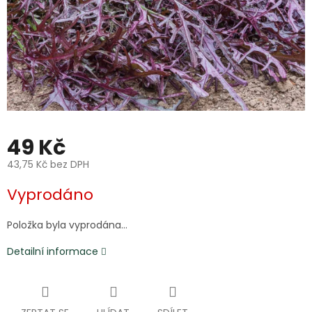
49 Kč
43,75 Kč bez DPH
Měrná
Vyprodáno
cena:
Položka byla vyprodána…
Detailní informace