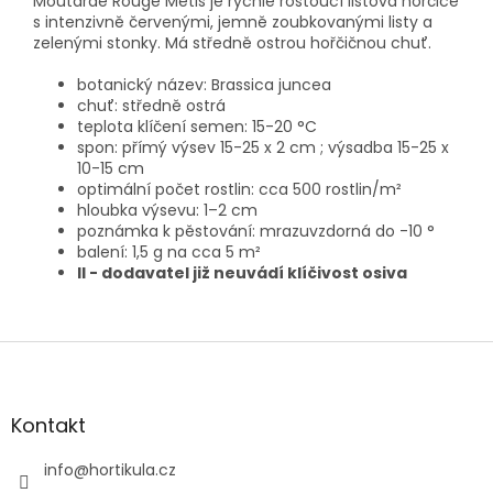
Moutarde Rouge Metis je rychle rostoucí listová hořčice
s intenzivně červenými, jemně zoubkovanými listy a
zelenými stonky. Má středně ostrou hořčičnou chuť.
botanický název: Brassica juncea
chuť: středně ostrá
teplota klíčení semen: 15-20 °C
spon: přímý výsev 15-25 x 2 cm ; výsadba 15-25 x
10-15 cm
optimální počet rostlin: cca 500 rostlin/m²
hloubka výsevu: 1–2 cm
poznámka k pěstování: mrazuvzdorná do -10 °
balení: 1,5 g na cca
5 m²
II - dodavatel již neuvádí klíčivost osiva
Z
á
p
a
Kontakt
t
í
info
@
hortikula.cz