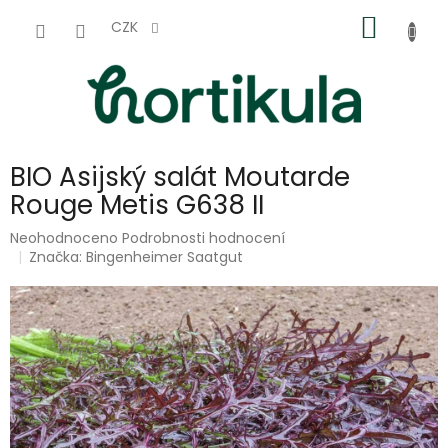
Přejít
NÁKUP
na
CZK
obsah
KOŠÍK
BIO Asijský salát Moutarde
Rouge Metis G638 II
Průměrné
Neohodnoceno
Podrobnosti hodnocení
hodnocení
Značka:
Bingenheimer Saatgut
produktu
je
0,0
z
5
hvězdiček.