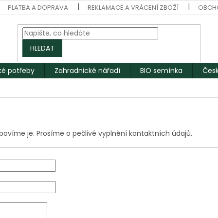
PLATBA A DOPRAVA
REKLAMACE A VRÁCENÍ ZBOŽÍ
OBCH
HLEDAT
ké potřeby
Zahradnické nářadí
BIO semínka
Česk
ovíme je. Prosíme o pečlivé vyplnění kontaktních údajů.