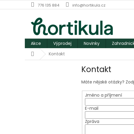
Přejít
776 135 884
info@hortikula.cz
na
obsah
Akce
Výprodej
Novinky
Zahradnic
Domů
Kontakt
Kontakt
Máte nějaké otázky? Zodp
Jméno a příjmení
E-mail
Zpráva