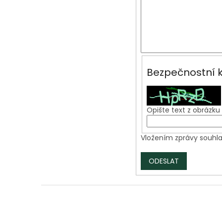
Bezpečnostní k
Opište text z obrázku
Vložením zprávy souhla
ODESLAT
Z
á
p